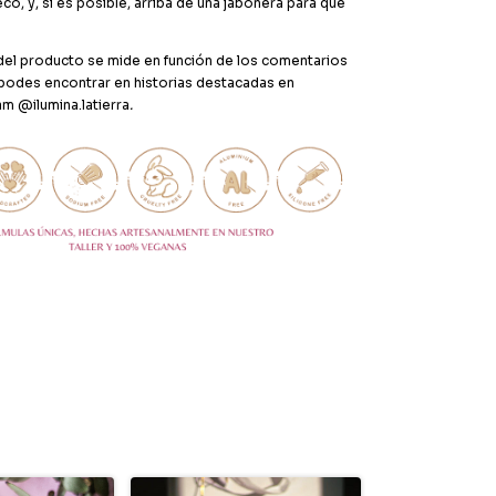
eco, y, si es posible, arriba de una jabonera para que
 del producto se mide en función de los comentarios
podes encontrar en historias destacadas en
am @ilumina.latierra
.