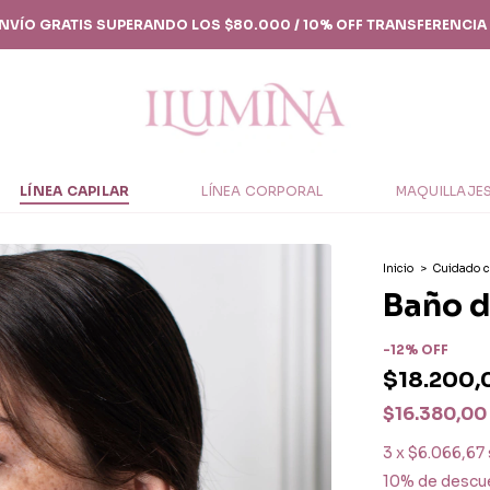
 ENVÍO GRATIS SUPERANDO LOS $80.000 / 10% OFF TRANSFERENCIA 
LÍNEA CAPILAR
LÍNEA CORPORAL
MAQUILLAJE
Inicio
>
Cuidado c
Baño d
-
12
%
OFF
$18.200,
$16.380,00
3
x
$6.066,67
10% de descu