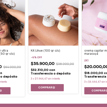
 ultra
Kit Lihue (100 gr c/u)
crema capilar 
50 gr c/u)
maracuyá
-
6
%
OFF
2X1
$35.900,00
$38.000,00
0
$20.000,0
$64.000,00
$32.310,00
con
on
$18.000,00
c
Transferencia o depósito
 o depósito
Transferencia
3
x
$11.966,67
sin interés
interés
3
x
$6.666,67
sin i