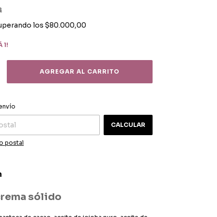
s
uperando los
$80.000,00
 1!
CAMBIAR CP
 CP:
envío
CALCULAR
o postal
n
crema sólido