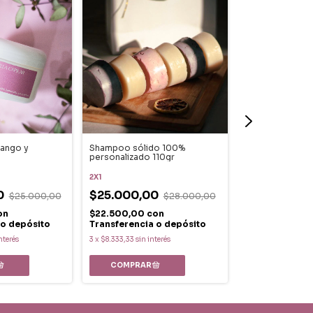
mango y
Shampoo sólido 100%
Acondicionador 
personalizado 110gr
humectante 50
2X1
2X1
0
$25.000,00
$25.000,00
$28.000,00
$15.000,0
on
$22.500,00
con
$13.500,00
co
 o depósito
Transferencia o depósito
Transferencia
nterés
3
x
$8.333,33
sin interés
3
x
$5.000,00
sin 
COMPRAR