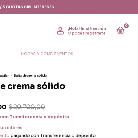
/ 3 CUOTAS SIN INTERESES
0
¡Hola!
Iniciá sesión
O podés registrarte
S
HOGAR Y COMPLEMENTOS
apilar
>
Baño de crema sólido
e crema sólido
00
$20.700,00
con
Transferencia o depósito
sin interés
ento
pagando con Transferencia o depósito