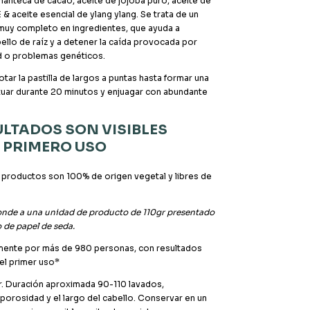
anteca de cacao, aceite de jojoba puro, aceite de
E & aceite esencial de ylang ylang. Se trata de un
uy completo en ingredientes, que ayuda a
bello de raíz y a detener la caída provocada por
d o problemas genéticos.
tar la pastilla de largos a puntas hasta formar una
tuar durante 20 minutos y enjuagar con abundante
ULTADOS SON VISIBLES
L PRIMERO USO
productos son 100% de origen vegetal y libres de
ponde a una unidad de producto de 110gr presentado
 de papel de seda.
lmente por más de 980 personas, con resultados
el primer uso*
r. Duración aproximada 90-110 lavados,
porosidad y el largo del cabello. Conservar en un