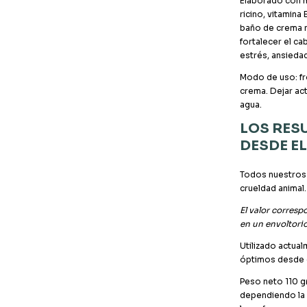
Elaborado con m
ricino, vitamina 
baño de crema m
fortalecer el ca
estrés, ansieda
Modo de uso: fro
crema. Dejar ac
agua.
LOS RES
DESDE E
Todos nuestros 
crueldad animal.
El valor corres
en un envoltorio
Utilizado actua
óptimos desde 
Peso neto 110 g
dependiendo la 