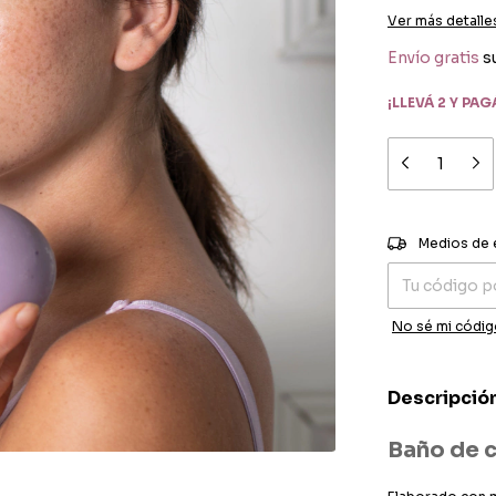
Ver más detalle
Envío gratis
s
¡LLEVÁ 2 Y PAGÁ
Entregas para el
Medios de 
No sé mi códig
Descripció
Baño de 