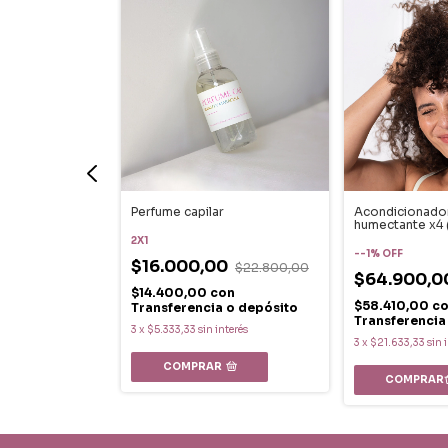
 ortiga anti
Perfume capilar
Acondicionador
humectante x4 (
2X1
-
-1
%
OFF
$16.000,00
$22.800,00
0
$64.900,0
$25.000,00
$14.400,00
con
on
$58.410,00
c
Transferencia o depósito
 o depósito
Transferencia
3
x
$5.333,33
sin interés
nterés
3
x
$21.633,33
sin 
COMPRAR