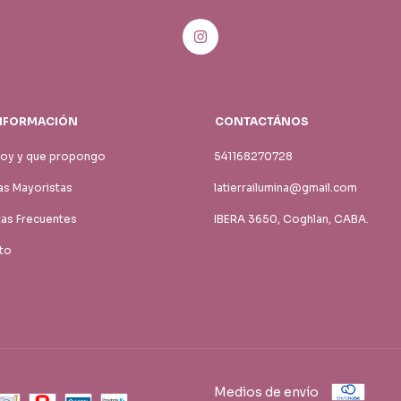
NFORMACIÓN
CONTACTÁNOS
soy y que propongo
541168270728
s Mayoristas
latierrailumina@gmail.com
tas Frecuentes
IBERA 3650, Coghlan, CABA.
to
Medios de envío