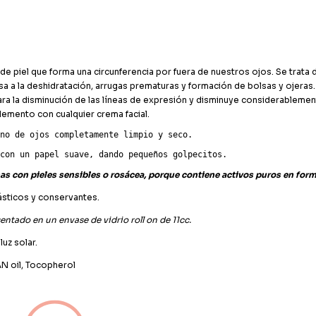
e piel que forma una circunferencia por fuera de nuestros ojos. Se trata 
 a la deshidratación, arrugas prematuras y formación de bolsas y ojeras
ra la disminución de las líneas de expresión y disminuye considerablemente
emento con cualquier crema facial.
no de ojos completamente limpio y seco. 

con un papel suave, dando pequeños golpecitos.
onas con pieles sensibles o rosácea, porque contiene activos puros en for
lásticos y conservantes.
ntado en un envase de vidrio roll on de 11cc.
uz solar.
N oil, Tocopherol