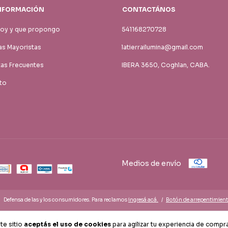
NFORMACIÓN
CONTACTÁNOS
soy y que propongo
541168270728
s Mayoristas
latierrailumina@gmail.com
tas Frecuentes
IBERA 3650, Coghlan, CABA.
to
Medios de envío
Defensa de las y los consumidores. Para reclamos
ingresá acá.
/
Botón de arrepentimien
te sitio
aceptás el uso de cookies
para agilizar tu experiencia de compra