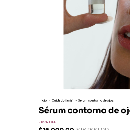
Inicio
>
Cuidado facial
>
Sérum contorno de ojos
Sérum contorno de oj
-
15
%
OFF