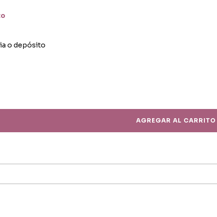
to
ia o depósito