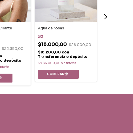
llante
Agua de rosas
Crema facial J
2X1
2X1
$18.000,00
$26.000,00
$22.000,0
0
$22.380,00
$16.200,00
con
$19.800,00
c
n
Transferencia o depósito
Transferencia
 o depósito
3
x
$6.000,00
sin interés
3
x
$7.333,33
sin in
interés