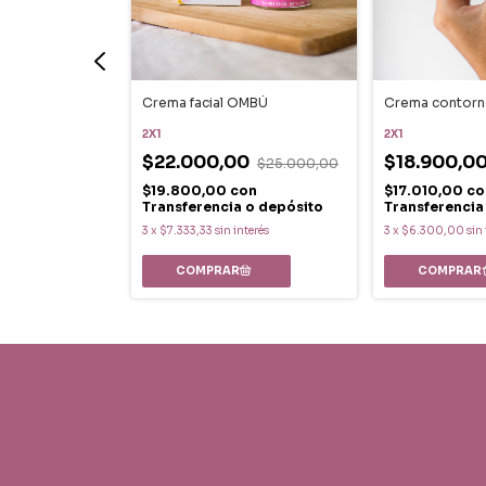
es esenciales
Crema facial OMBÚ
Crema contorn
2X1
2X1
0
$22.000,00
$18.900,0
$22.000,00
$25.000,00
on
$19.800,00
con
$17.010,00
co
 o depósito
Transferencia o depósito
Transferencia
 interés
3
x
$7.333,33
sin interés
3
x
$6.300,00
sin