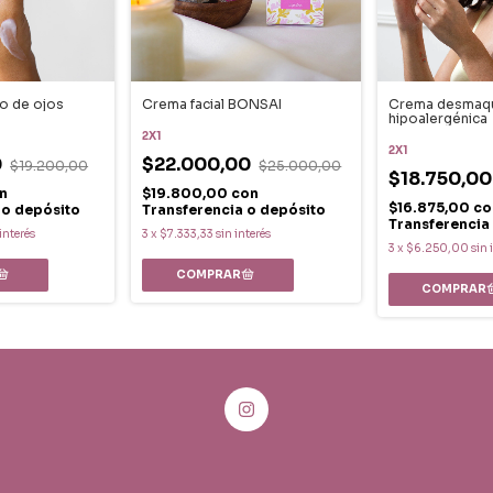
o de ojos
Crema facial BONSAI
Crema desmaqui
hipoalergénica
2X1
2X1
0
$22.000,00
$19.200,00
$25.000,00
$18.750,0
n
$19.800,00
con
$16.875,00
co
 o depósito
Transferencia o depósito
Transferencia
 interés
3
x
$7.333,33
sin interés
3
x
$6.250,00
sin 