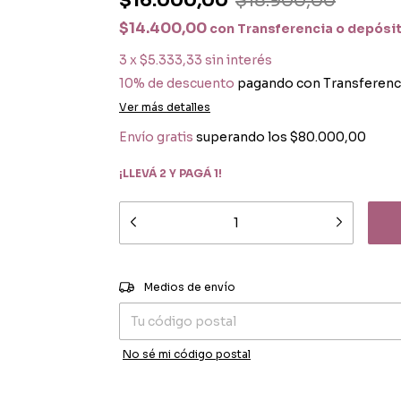
$16.000,00
$18.900,00
$14.400,00
con
Transferencia o depósi
3
x
$5.333,33
sin interés
10% de descuento
pagando con Transferenc
Ver más detalles
Envío gratis
superando los
$80.000,00
¡LLEVÁ 2 Y PAGÁ 1!
Entregas para el CP:
Medios de envío
No sé mi código postal